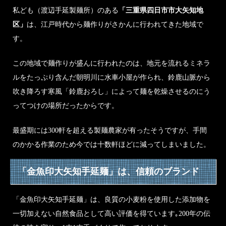
私ども（渡辺手延製麺所）のある
「三重県四日市市大矢知地
区」
は、江戸時代から麺作りがさかんに行われてきた地域で
す。
この地域で麺作りが盛んに行われたのは、地元を流れるミネラ
ルをたっぷり含んだ朝明川に水車小屋が作られ、鈴鹿山脈から
吹き降ろす寒風「鈴鹿おろし」によって麺を乾燥させるのにう
ってつけの場所だったからです。
最盛期には300軒を超える製麺農家が有ったそうですが、手間
のかかる作業のため今では十数軒ほどに減ってしまいました。
「金魚印大矢知手延麺」は、信頼のブランド
「金魚印大矢知手延麺」は、良質の小麦粉を使用した添加物を
一切加えない自然食品として高い評価を得ています｡200年の伝