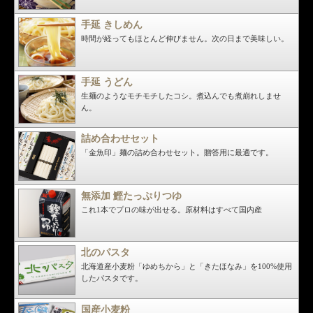
手延 きしめん
時間が経ってもほとんど伸びません。次の日まで美味しい。
手延 うどん
生麺のようなモチモチしたコシ。煮込んでも煮崩れしませ
ん。
詰め合わせセット
「金魚印」麺の詰め合わせセット。贈答用に最適です。
無添加 鰹たっぷりつゆ
これ1本でプロの味が出せる。原材料はすべて国内産
北のパスタ
北海道産小麦粉「ゆめちから」と「きたほなみ」を100%使用
したパスタです。
国産小麦粉