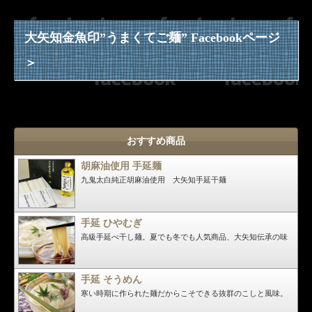
大矢知金魚印”うまくてご麺” Facebookページ
＞
おすすめ商品
胡麻油使用 手延麺
九鬼太白純正胡麻油使用 大矢知手延干麺
手延 ひやむぎ
高級手延べ干し麺。夏でも冬でも人気商品、大矢知伝承の味
手延 そうめん
寒い時期に作られた麺だからこそできる抜群のこしと風味。