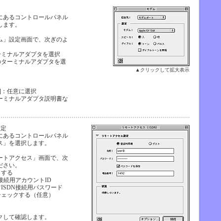
にあるコントロールパネル
します。
ム」設定画面で、次ぎのよ
。
ーミナルアダプタを選択
のターミナルアダプタを選
▲クリックして拡大表示
]：任意に選択
ーミナルアダプタ説明書な
設定
にあるコントロールパネル
ス」を選択します。
ートアクセス」画面で、次
ださい。
クする
N接続用アカウントID
ツISDN接続用パスワード
チェックする（任意）
クして確認します。