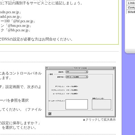
の後に下記の識別子をサービスごとに追記しましょう。
pcs.ne.jp」
pcs.ne.jp」
「@bf.pcs.ne.jp」
bm.pcs.ne.jp」
b.pcs.ne.jp」
でDNSの設定が必要な方はお問合せください。
にあるコントロールパネル
択します。
/IP」設定画面で、次ぎのよ
。
Pサーバを参照を選択
してください。（ファイル
▲クリックして拡大表示
の設定に保存しますか？」
」を選択してください。