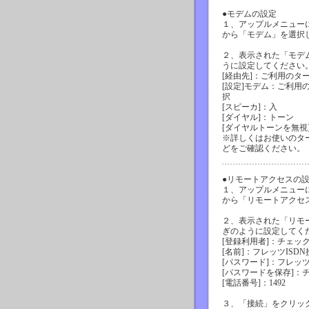
●モデムの設定
１、アップルメニュー
から「モデム」を選択
２、表示された「モデ
うに設定してください
[経由先]：ご利用のタ
[設定]モデム：ご利用
択
[スピーカ]：入
[ダイヤル]：トーン
[ダイヤルトーンを無視
※詳しくはお使いのタ
どをご確認ください。
●リモートアクセスの
１、アップルメニュー
から「リモートアクセ
２、表示された「リモ
ぎのように設定してく
[登録利用者]：チェッ
[名前]：フレッツISD
[パスワード]：フレッ
[パスワードを保存]：
[電話番号]：1492
３、「接続」をクリッ