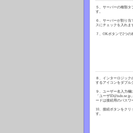
５、サーバーの種類タブ
す。
６、サーバーが割り当
スにチェックを入れま
７、OKボタンで2つの
８、インターロジック
するアイコンをダブル
９、ユーザー名入力欄
「ユーザID@isdn.n
ードは接続用のパスワ
10、接続ボタンをクリ
す。