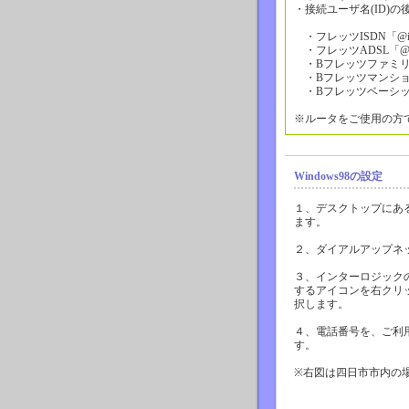
・接続ユーザ名(ID)
・フレッツISDN「@isdn.
・フレッツADSL「@adsl.
・Bフレッツファミリー100
・Bフレッツマンション「@
・Bフレッツベーシック「@b
※ルータをご使用の方
Windows98の設定
１、デスクトップにあ
ます。
２、ダイアルアップネ
３、インターロジック
するアイコンを右クリ
択します。
４、電話番号を、ご利
す。
※右図は四日市市内の