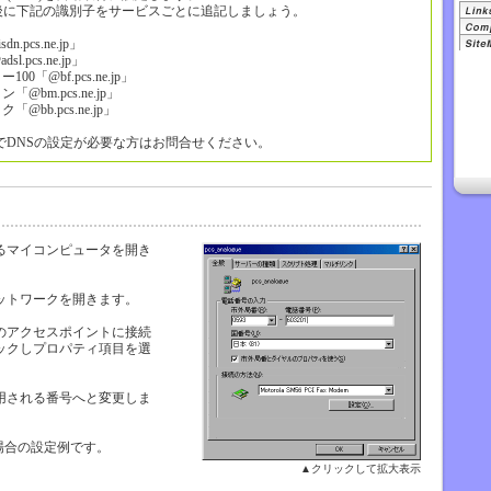
の後に下記の識別子をサービスごとに追記しましょう。
pcs.ne.jp」
pcs.ne.jp」
「@bf.pcs.ne.jp」
bm.pcs.ne.jp」
b.pcs.ne.jp」
でDNSの設定が必要な方はお問合せください。
るマイコンピュータを開き
ットワークを開きます。
のアクセスポイントに接続
ックしプロパティ項目を選
用される番号へと変更しま
場合の設定例です。
▲クリックして拡大表示