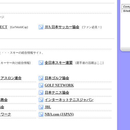
ージ
JECT
JFA 日本サッカー協会
[Go!WorldCap]
[ファン必見！]
と・・・スキーの総合情報サイト。
全日本スキー連盟
キーヤー向け総合情報]
[選手達の活躍はここ]
イアスロン連合
日本ゴルフ協会
GOLF NETWORK
日本テニス協会
泳教会
インターネットテニスジャパン
協会
JBL
トワーク
NBA.com (JAPAN)